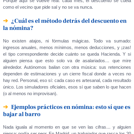
Porque aquí se vuelve real: cada mes, el descuento se cuela
como el vecino que pide sal y no se va nunca.
¿Cuál es el método detrás del descuento en
la nómina?
No existen atajos, ni fórmulas mágicas. Todo va sumado:
ingresos anuales, menos mínimos, menos deducciones, y ¡zas!
el tipo correspondiente decide cuánto se queda Hacienda. Y si
alguien piensa que esto solo va de asalariados… que mire
alrededor. Autónomos bailan con otra música: sus retenciones
dependen de estimaciones y un cierre fiscal donde a veces no
hay red. Personal, eso sí: cada caso es artesanal, cada resultado
único. Los simuladores oficiales, esos sí que saben lo que hacen
(o al menos no improvisan).
Ejemplos prácticos en nómina: esto sí que es
bajar al barro
Nada iguala al momento en que se ven las cifras… y alguien
piensa: podía ser peor. En Madrid, un trabajador que rasca los 20