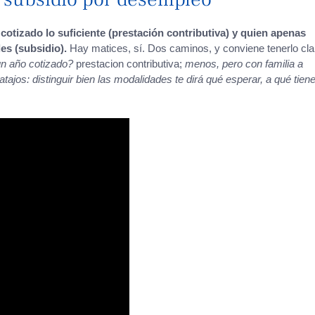
 cotizado lo suficiente (prestación contributiva) y quien apenas
es (subsidio).
Hay matices, sí. Dos caminos, y conviene tenerlo cla
n año cotizado?
prestacion contributiva;
menos, pero con familia a
tajos: distinguir bien las modalidades te dirá qué esperar, a qué tien