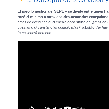
El paro lo gestiona el SEPE y se divide entre quien ha
rozó el mínimo o atraviesa circunstancias excepcional
antes de decidir en cuál encaja cada situación:
¿más de u
cuestas o circunstancias complicadas?
subsidio.
No hay a
(o no tienes) derecho.